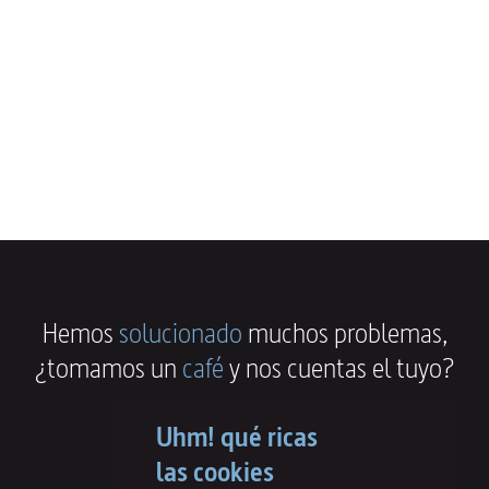
Hemos
solucionado
muchos problemas,
¿tomamos un
café
y nos cuentas el tuyo?
Uhm! qué ricas
las cookies
Llámanos