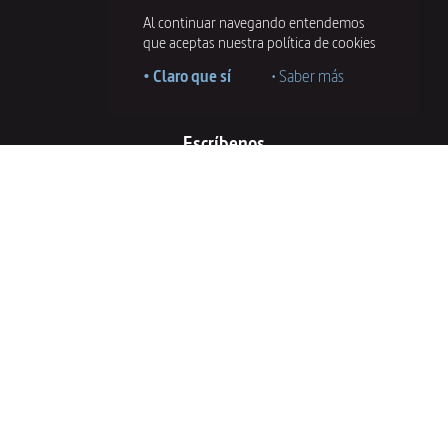
Al continuar navegando entendemos
que aceptas nuestra política de cookies
+34 868 954 735
• Claro que sí
• Saber más
Escríbenos
hola@recreabranding.com
Envíanos un WhatsApp
+34 601 067 765