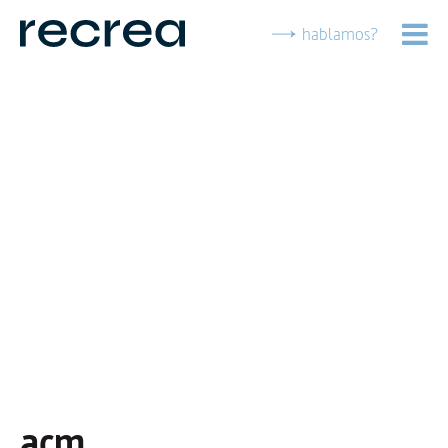
hablamos?
acm