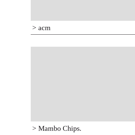
> acm
> Mambo Chips.