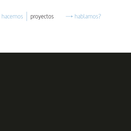
 hacemos
proyectos
hablamos?